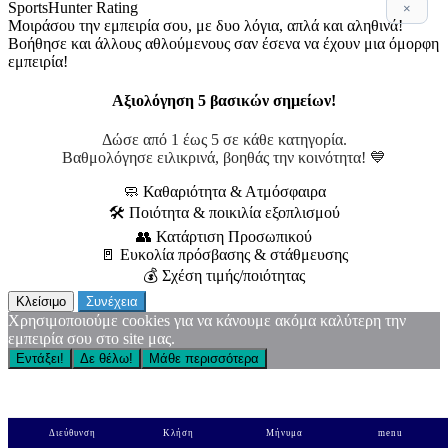
SportsHunter Rating
×
Μοιράσου την εμπειρία σου, με δυο λόγια, απλά και αληθινά!
Βοήθησε και άλλους αθλούμενους σαν έσενα να έχουν μια όμορφη
εμπειρία!
Αξιολόγηση 5 βασικών σημείων!
Δώσε από 1 έως 5 σε κάθε κατηγορία.
Βαθμολόγησε ειλικρινά, βοηθάς την κοινότητα! 💙
🧼 Καθαριότητα & Ατμόσφαιρα
🛠 Ποιότητα & ποικιλία εξοπλισμού
👥 Κατάρτιση Προσωπικού
🚪 Ευκολία πρόσβασης & στάθμευσης
💰 Σχέση τιμής/ποιότητας
Κλείσιμο
Συνέχεια
Χρησιμοποιούμε cookies για να κάνουμε ακόμα καλύτερη την
εμπειρία σου στο site μας.
Εντάξει!
Δε θέλω!
Μάθε περισσότερα
Διεύθυνση
Κλήση
Μήνυμα
menu