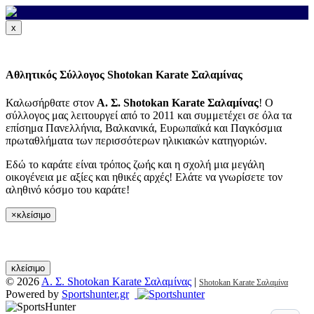
x
Φωτογραφίες
Αθλητικός Σύλλογος Shotokan Karate Σαλαμίνας
Καλωσήρθατε στον
Α. Σ. Shotokan Karate Σαλαμίνας
! Ο
σύλλογος μας λειτουργεί από το 2011 και συμμετέχει σε όλα τα
Δραστηριότητες ⌄
επίσημα Πανελλήνια, Βαλκανικά, Ευρωπαϊκά και Παγκόσμια
πρωταθλήματα των περισσότερων ηλικιακών κατηγοριών.
Εδώ το καράτε είναι τρόπος ζωής και η σχολή μια μεγάλη
Τα νέα μας
οικογένεια με αξίες και ηθικές αρχές! Ελάτε να γνωρίσετε τον
αληθινό κόσμο του καράτε!
Προπονητής
×
κλείσιμο
Βρείτε μας στο χάρτη
κλείσιμο
© 2026
Α. Σ. Shotokan Karate Σαλαμίνας
|
Shotokan Karate Σαλαμίνα
Powered by
Sportshunter.gr
Μήνυμα