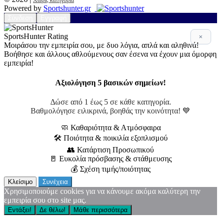
Χωρίς κατηγορία
Powered by
Sportshunter.gr
Σύνδεση
Εγγραφή
SportsHunter Rating
×
Μοιράσου την εμπειρία σου, με δυο λόγια, απλά και αληθινά!
Βοήθησε και άλλους αθλούμενους σαν έσενα να έχουν μια όμορφη
εμπειρία!
Αξιολόγηση 5 βασικών σημείων!
Δώσε από 1 έως 5 σε κάθε κατηγορία.
Βαθμολόγησε ειλικρινά, βοηθάς την κοινότητα! 💙
🧼 Καθαριότητα & Ατμόσφαιρα
🛠 Ποιότητα & ποικιλία εξοπλισμού
👥 Κατάρτιση Προσωπικού
🚪 Ευκολία πρόσβασης & στάθμευσης
💰 Σχέση τιμής/ποιότητας
Κλείσιμο
Συνέχεια
Χρησιμοποιούμε cookies για να κάνουμε ακόμα καλύτερη την
εμπειρία σου στο site μας.
Εντάξει!
Δε θέλω!
Μάθε περισσότερα