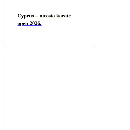
Cyprus – nicosia karate
open 2026.