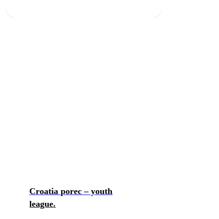
Croatia porec – youth
league.