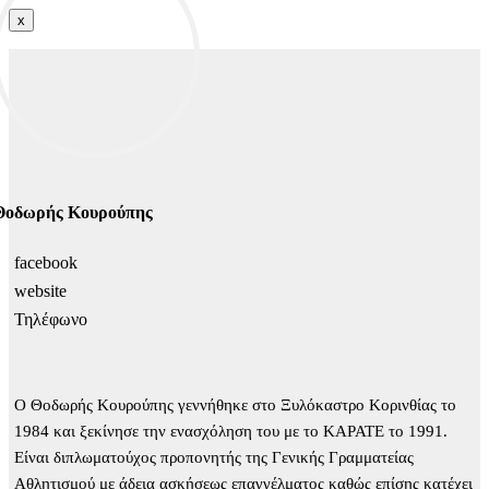
x
Φωτογραφίες
Δραστηριότητες ⌄
Θοδωρής Κουρούπης
Προπονητής
facebook
website
Τηλέφωνο
Μήνυμα
Ο Θοδωρής Κουρούπης γεννήθηκε στο Ξυλόκαστρο Κορινθίας το
1984 και ξεκίνησε την ενασχόληση του με το ΚΑΡΑΤΕ το 1991.
Είναι διπλωματούχος προπονητής της Γενικής Γραμματείας
Αθλητισμού με άδεια ασκήσεως επαγγέλματος καθώς επίσης κατέχει